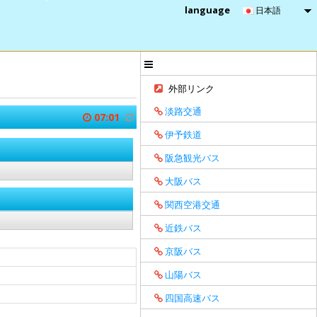
language
日本語
外部リンク
淡路交通
07:01
伊予鉄道
阪急観光バス
大阪バス
関西空港交通
近鉄バス
京阪バス
山陽バス
四国高速バス