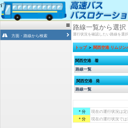
路線一覧から選択
運行状況を確認したい路線を選
方面・路線から検索
トップ
＞
関西空港 リムジン
関西空港
着
路線一覧
関西空港
発
路線一覧
＊分
現在の運行状況は定
＊分
現在の運行状況では