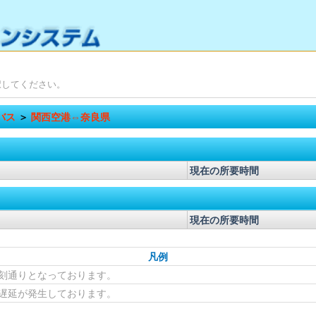
択してください。
バス
＞
関西空港⇔奈良県
現在の所要時間
現在の所要時間
凡例
刻通りとなっております。
遅延が発生しております。