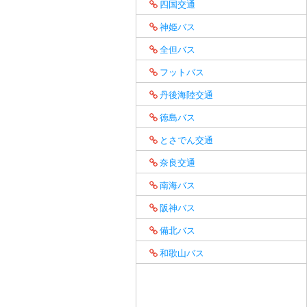
四国交通
神姫バス
全但バス
フットバス
丹後海陸交通
徳島バス
とさでん交通
奈良交通
南海バス
阪神バス
備北バス
和歌山バス